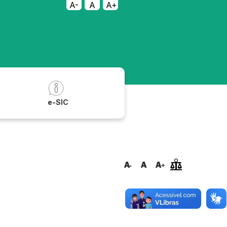
A-
A
A+
a
e-SIC