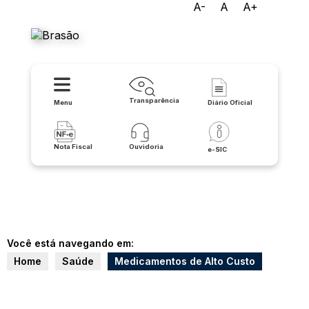
A-
A
A+
Prefeitura de Cocos
Transparência
Menu
Diário Oficial
Nota Fiscal
Ouvidoria
e-SIC
Você está navegando em:
Home
Saúde
Medicamentos de Alto Custo