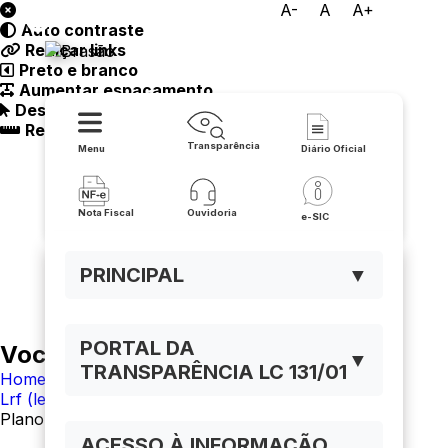
A-
A
A+
Auto contraste
Prefeitura de Cocos
Realçar links
Preto e branco
Aumentar espaçamento
Destacando cursor
Regua guia
Transparência
Menu
Diário Oficial
Nota Fiscal
Ouvidoria
e-SIC
PRINCIPAL
▼
PORTAL DA
Você está navegando em:
▼
TRANSPARÊNCIA LC 131/01
Home
Lrf (lei de responsabilidade fiscal)
Plano Plurianual (PPA) (Documentos)
ACESSO À INFORMAÇÃO