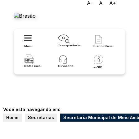
A-
A
A+
Prefeitura de Cocos
Transparência
Menu
Diário Oficial
Nota Fiscal
Ouvidoria
e-SIC
Você está navegando em:
Home
Secretarias
Secretaria Municipal de Meio Amb