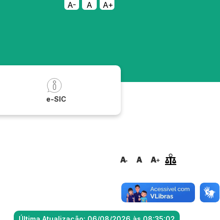
A-
A
A+
a
e-SIC
Última Atualização: 06/08/2026 às 08:35:02