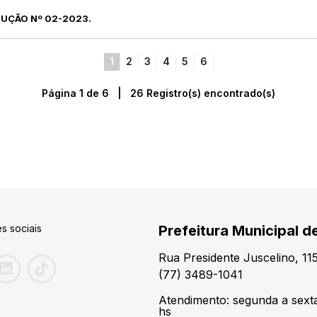
LUÇÃO Nº 02-2023.
1
2
3
4
5
6
Página 1 de 6 | 26 Registro(s) encontrado(s)
s sociais
Prefeitura Municipal d
Rua Presidente Juscelino, 1
(77) 3489-1041
Atendimento: segunda a sexta-
hs