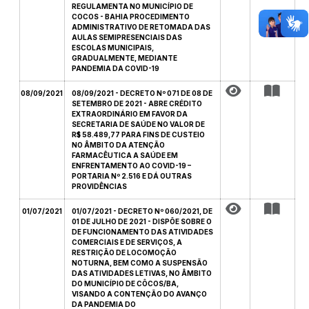
REGULAMENTA NO MUNICÍPIO DE
COCOS - BAHIA PROCEDIMENTO
ADMINISTRATIVO DE RETOMADA DAS
AULAS SEMIPRESENCIAIS DAS
ESCOLAS MUNICIPAIS,
GRADUALMENTE, MEDIANTE
PANDEMIA DA COVID-19
08/09/2021
08/09/2021 - DECRETO Nº 071 DE 08 DE
SETEMBRO DE 2021 - ABRE CRÉDITO
EXTRAORDINÁRIO EM FAVOR DA
SECRETARIA DE SAÚDE NO VALOR DE
R$ 58.489,77 PARA FINS DE CUSTEIO
NO ÂMBITO DA ATENÇÃO
FARMACÊUTICA A SAÚDE EM
ENFRENTAMENTO AO COVID-19 –
PORTARIA Nº 2.516 E DÁ OUTRAS
PROVIDÊNCIAS
01/07/2021
01/07/2021 - DECRETO Nº 060/2021, DE
01 DE JULHO DE 2021 - DISPÕE SOBRE O
DE FUNCIONAMENTO DAS ATIVIDADES
COMERCIAIS E DE SERVIÇOS, A
RESTRIÇÃO DE LOCOMOÇÃO
NOTURNA, BEM COMO A SUSPENSÃO
DAS ATIVIDADES LETIVAS, NO ÂMBITO
DO MUNICÍPIO DE CÔCOS/BA,
VISANDO A CONTENÇÃO DO AVANÇO
DA PANDEMIA DO