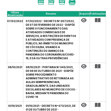
Última
Resumo
Arquivo
Publicações
Atualização
07/02/2022
07/02/2022 - DECRETO Nº 007/2022,
DE 07 DE FEVEREIRO DE 2022 - DISPÕE
SOBRE O FUNCIONAMENTO DAS
ATIVIDADES COMERCIAIS E DE
SERVIÇOS, A RESTRIÇÕES DE EVENTOS
E ATIVIDADES COM PRESENÇA DE
PÚBLICO, NO ÂMBITO DO MUNICÍPIO
DE CÔCOS/BA, VISANDO A
CONTENÇÃO DO AVANÇO DA
PANDEMIA DO CORONAVÍRUS/COVID-
19, E DÁ OUTRAS PROVIDÊNCIAS
08/10/2021
08/10/2021 - PORTARIA Nº 045/2021,
DE 08 DE OUTUBRO DE 2021 - DISPÕE
SOBRE PROCEDIMENTO
ADMINISTRATIVO DE RETOMADA AS
AULAS SEMIPRESENCIAIS,
GRADUALMENTE, DAS UNIDADES
ESCOLARES NO MUNICÍPIO DE COCOS -
BAHIA, MEDIANTE PANDEMIA DO
COVID-19
01/10/2021
01/10/2021 - DECRETO Nº 073/2021, DE
01 DE OUTUBRO DE 2021 -