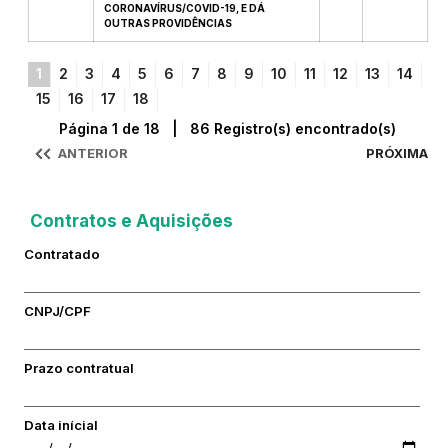
CORONAVÍRUS/COVID-19, E DÁ
OUTRAS PROVIDÊNCIAS
1
2
3
4
5
6
7
8
9
10
11
12
13
14
15
16
17
18
Página 1 de 18 | 86 Registro(s) encontrado(s)
ANTERIOR
PRÓXIMA
Contratos e Aquisições
Contratado
CNPJ/CPF
Prazo contratual
Data inícial